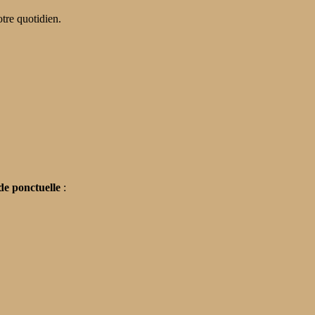
otre quotidien.
de ponctuelle
: