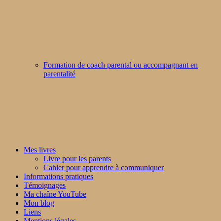
Formation de coach parental ou accompagnant en
parentalité
Mes livres
Livre pour les parents
Cahier pour apprendre à communiquer
Informations pratiques
Témoignages
Ma chaîne YouTube
Mon blog
Liens
Mentions légales