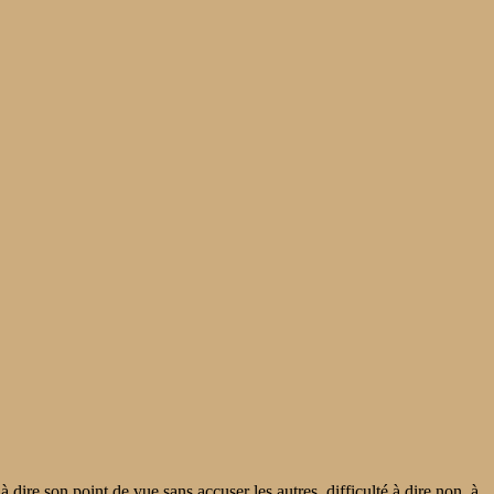
 dire son point de vue sans accuser les autres, difficulté à dire non, à